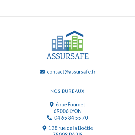
contact@assursafe.fr
NOS BUREAUX
6 rue Fournet
69006 LYON
04 65 84 55 70
128 rue de la Boétie
75008 PARIS