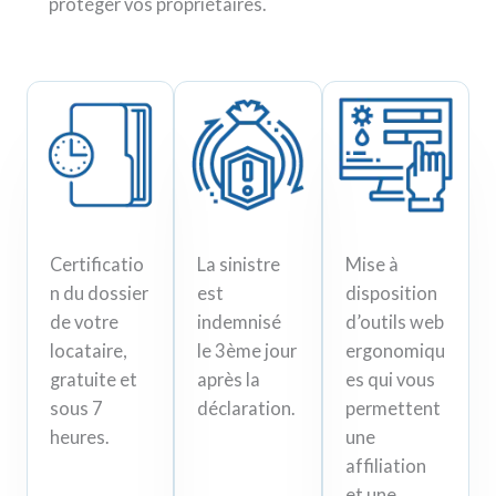
protéger vos propriétaires.
Certificatio
La sinistre
Mise à
n du dossier
est
disposition
de votre
indemnisé
d’outils web
locataire,
le 3ème jour
ergonomiqu
gratuite et
après la
es qui vous
sous 7
déclaration.
permettent
heures.
une
affiliation
et une