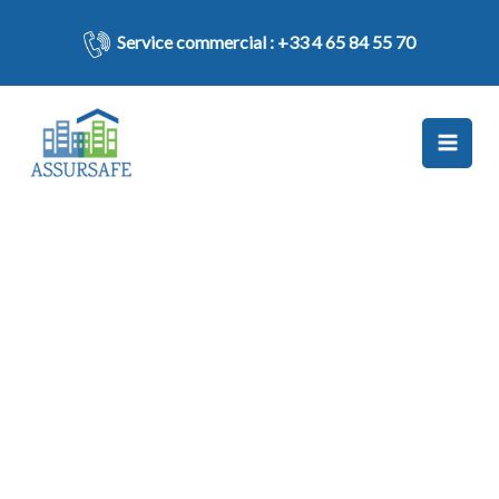
Aller
au
Service commercial :
+33 4 65 84 55 70
contenu
Garantie loyers impayés groupe (GLI)