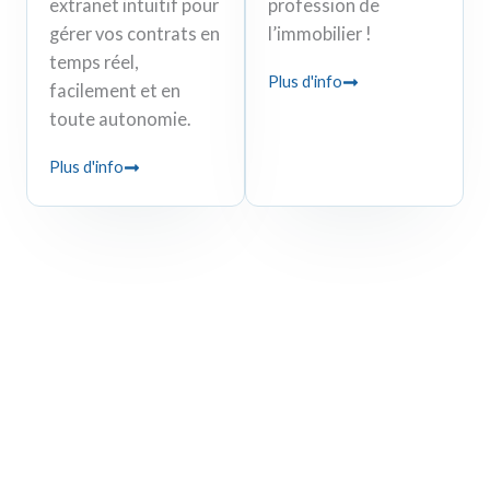
extranet intuitif pour
profession de
gérer vos contrats en
l’immobilier !
temps réel,
Plus d'info
facilement et en
toute autonomie.
Plus d'info
Contactez-nous !
Un besoin en assurances de l’immobilier ou de la
construction ? Nos équipes sont à votre écoute !