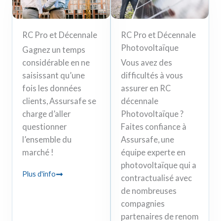
RC Pro et Décennale
RC Pro et Décennale
Photovoltaïque
Gagnez un temps
considérable en ne
Vous avez des
saisissant qu’une
difficultés à vous
fois les données
assurer en RC
clients, Assursafe se
décennale
charge d’aller
Photovoltaïque ?
questionner
Faites confiance à
l’ensemble du
Assursafe, une
marché !
équipe experte en
photovoltaïque qui a
Plus d'info
contractualisé avec
de nombreuses
compagnies
partenaires de renom