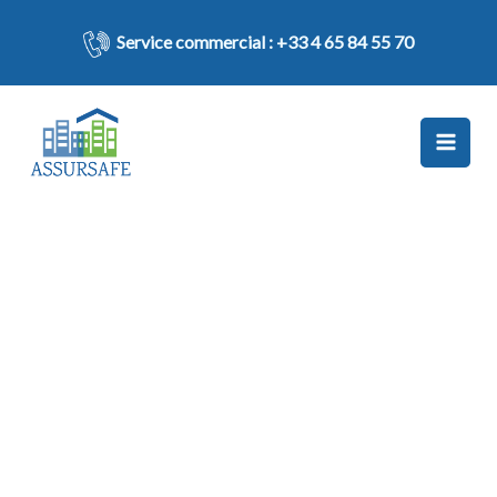
Aller
au
Service commercial :
+33 4 65 84 55 70
contenu
Responsabilité civile