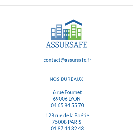
contact@assursafe.fr
NOS BUREAUX
6 rue Fournet
69006 LYON
04 65 84 55 70
128 rue de la Boétie
75008 PARIS
01 87 44 32 43