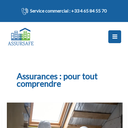
Aller
au
Service commercial :
+33 4 65 84 55 70
contenu
Assurances : pour tout
comprendre
Idées
reçues
et
fausses
croyances
sur