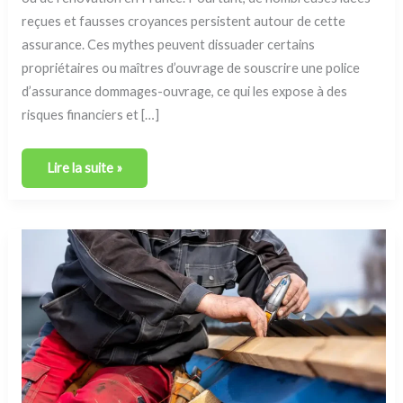
reçues et fausses croyances persistent autour de cette
assurance. Ces mythes peuvent dissuader certains
propriétaires ou maîtres d’ouvrage de souscrire une police
d’assurance dommages-ouvrage, ce qui les expose à des
risques financiers et […]
Lire la suite »
Cas
pratiques
:
comment
l’assurance
dommages-
ouvrage
résout
les
problèmes
des
propriétaires