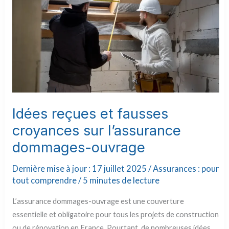
l’assurance
dommages-
ouvrage
Idées reçues et fausses
croyances sur l’assurance
dommages-ouvrage
Dernière mise à jour : 17 juillet 2025 /
Assurances : pour
tout comprendre
/
5 minutes de lecture
L’assurance dommages-ouvrage est une couverture
essentielle et obligatoire pour tous les projets de construction
ou de rénovation en France. Pourtant, de nombreuses idées