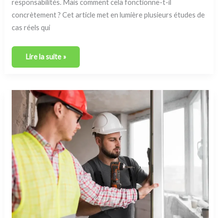
responsabilités. Mais comment cela fonctionne-t-il
concrètement ? Cet article met en lumière plusieurs études de
cas réels qui
Lire la suite »
Droits
et
obligations
:
responsabilités
légales
du
propriétaire
et
recours
en
cas
de
litige