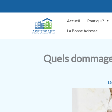
Aller
au
contenu
Accueil
Pour qui ?
La Bonne Adresse
Quels dommages 
De