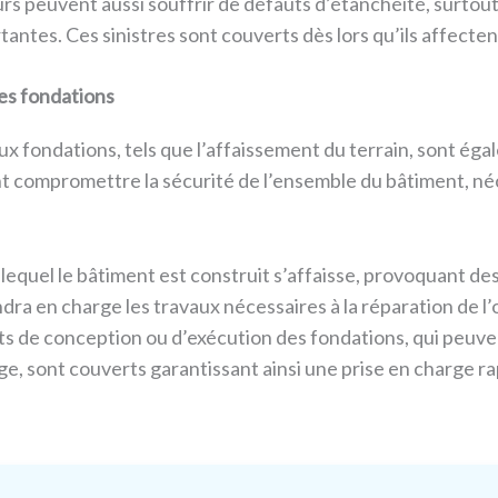
rs peuvent aussi souffrir de défauts d’étanchéité, surtout s
antes. Ces sinistres sont couverts dès lors qu’ils affectent
des fondations
ux fondations, tels que l’affaissement du terrain, sont ég
compromettre la sécurité de l’ensemble du bâtiment, néce
sur lequel le bâtiment est construit s’affaisse, provoquant 
endra en charge les travaux nécessaires à la réparation de l
ts de conception ou d’exécution des fondations, qui peuven
rage, sont couverts garantissant ainsi une prise en charge r