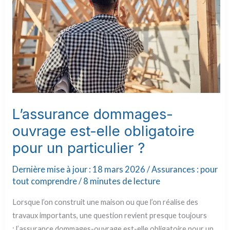
pour
un
particulier
?
L’assurance dommages-
ouvrage est-elle obligatoire
pour un particulier ?
Dernière mise à jour : 18 mars 2026 /
Assurances : pour
tout comprendre
/
8 minutes de lecture
Lorsque l’on construit une maison ou que l’on réalise des
travaux importants, une question revient presque toujours
: l’assurance dommages-ouvrage est-elle obligatoire pour un