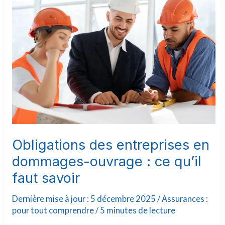
entreprises
en
dommages-
ouvrage
:
ce
qu’il
faut
savoir
Obligations des entreprises en
dommages-ouvrage : ce qu’il
faut savoir
Dernière mise à jour : 5 décembre 2025 /
Assurances :
pour tout comprendre
/
5 minutes de lecture