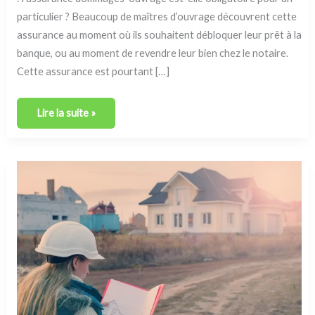
particulier ? Beaucoup de maîtres d’ouvrage découvrent cette
assurance au moment où ils souhaitent débloquer leur prêt à la
banque, ou au moment de revendre leur bien chez le notaire.
Cette assurance est pourtant […]
Lire la suite »
Quelles
assurances
sont
obligatoires
lors
de
la
construction
ou
de
la
rénovation
lourde
d’un
bien ?