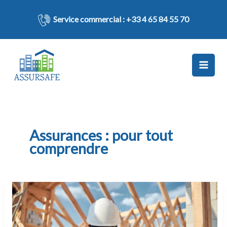
Aller
au
Service commercial :
+33 4 65 84 55 70
contenu
Assurances : pour tout
comprendre
L’assurance
dommages-
ouvrage
est-
elle
obligatoire